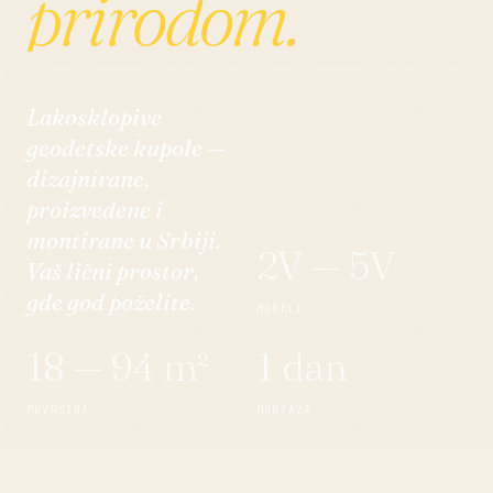
prirodom.
Lakosklopive
geodetske kupole —
dizajnirane,
proizvedene i
montirane u Srbiji.
2V — 5V
Vaš lični prostor,
gde god poželite.
MODELI
18 — 94 m²
1 dan
POVRŠINA
MONTAŽA
ndica
Letnjikovac
Festival
Vip room