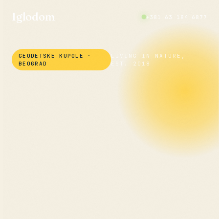
Iglodom
+381 63 184 6877
GEODETSKE KUPOLE ·
LIVING IN NATURE,
BEOGRAD
EST. 2018